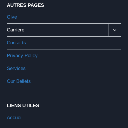
AUTRES PAGES
Give
Ouvrir
Carrière
Le
Menu
Contacts
Enfant
Privacy Policy
Services
Our Beliefs
LIENS UTILES
Accueil