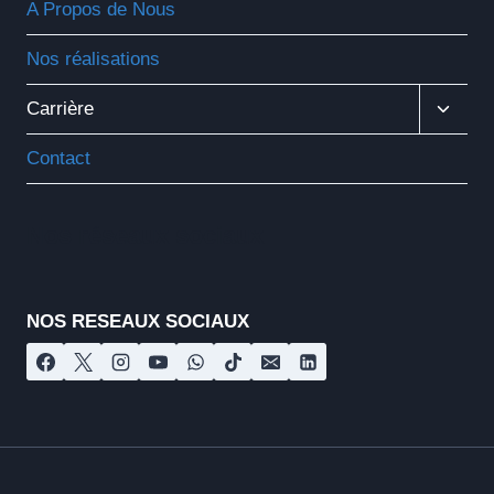
A Propos de Nous
Nos réalisations
Ouvrir
Carrière
Le
Menu
Contact
Enfant
Nos réseaux sociaux
NOS RESEAUX SOCIAUX