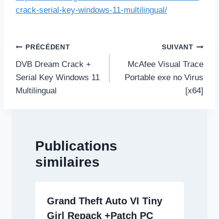
crack-serial-key-windows-11-multilingual/
Navigation
PRÉCÉDENT
SUIVANT
de
DVB Dream Crack +
McAfee Visual Trace
l’article
Serial Key Windows 11
Portable exe no Virus
Multilingual
[x64]
Publications
similaires
Grand Theft Auto VI Tiny
Girl Repack +Patch PC