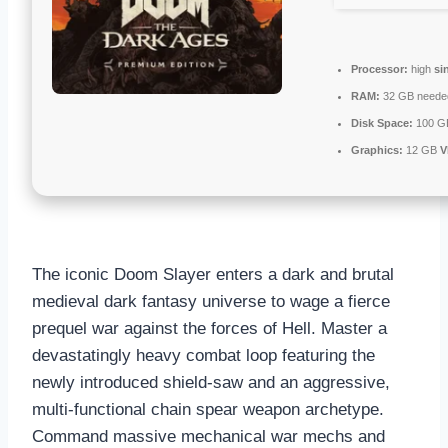
Processor:
high
si
RAM:
32 GB neede
Disk Space:
100 G
Graphics:
12 GB
V
The iconic Doom Slayer enters a dark and brutal
medieval dark fantasy universe to wage a fierce
prequel war against the forces of Hell. Master a
devastatingly heavy combat loop featuring the
newly introduced shield-saw and an aggressive,
multi-functional chain spear weapon archetype.
Command massive mechanical war mechs and