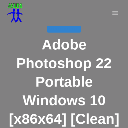
Aller
au
contenu
APPELS D'OFFRE
Adobe
Photoshop 22
Portable
Windows 10
[x86x64] [Clean]