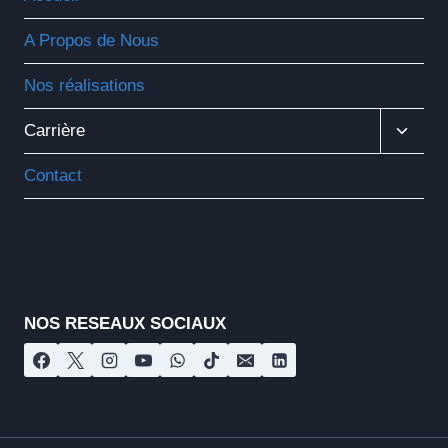
A Propos de Nous
Nos réalisations
Ouvrir
Carrière
Le
Menu
Contact
Enfant
Nos réseaux sociaux
NOS RESEAUX SOCIAUX