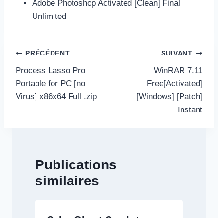
Adobe Photoshop Activated [Clean] Final
Unlimited
Navigation
PRÉCÉDENT
SUIVANT
de
Process Lasso Pro
WinRAR 7.11
l’article
Portable for PC [no
Free[Activated]
Virus] x86x64 Full .zip
[Windows] [Patch]
Instant
Publications
similaires