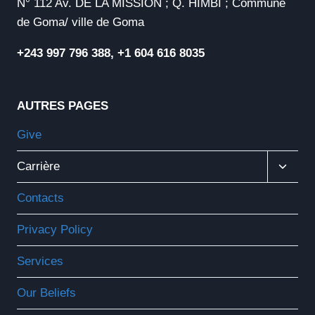
N° 112 Av. DE LA MISSION ; Q. HIMBI ; Commune
de Goma/ ville de Goma
+243 997 796 388, +1 604 616 8035
AUTRES PAGES
Give
Ouvrir
Carrière
Le
Menu
Contacts
Enfant
Privacy Policy
Services
Our Beliefs