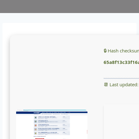
🔒 Hash checksu
65a8f13c33f16
📆 Last updated