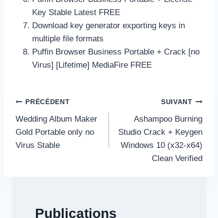
Key Stable Latest FREE
Download key generator exporting keys in
multiple file formats
Puffin Browser Business Portable + Crack [no
Virus] [Lifetime] MediaFire FREE
Navigation
PRÉCÉDENT
SUIVANT
de
Wedding Album Maker
Ashampoo Burning
l’article
Gold Portable only no
Studio Crack + Keygen
Virus Stable
Windows 10 (x32-x64)
Clean Verified
Publications