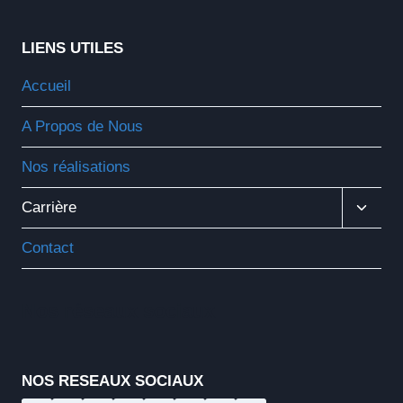
LIENS UTILES
Accueil
A Propos de Nous
Nos réalisations
Ouvrir
Carrière
Le
Menu
Contact
Enfant
Nos réseaux sociaux
NOS RESEAUX SOCIAUX