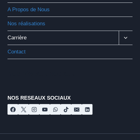
A Propos de Nous
Nos réalisations
Ouvrir
Carrière
Le
Menu
Contact
Enfant
Nos réseaux sociaux
NOS RESEAUX SOCIAUX