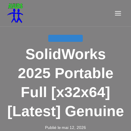
Aller
au
contenu
APPELS D'OFFRE
SolidWorks
2025 Portable
Full [x32x64]
[Latest] Genuine
Publié le
mai 12, 2026