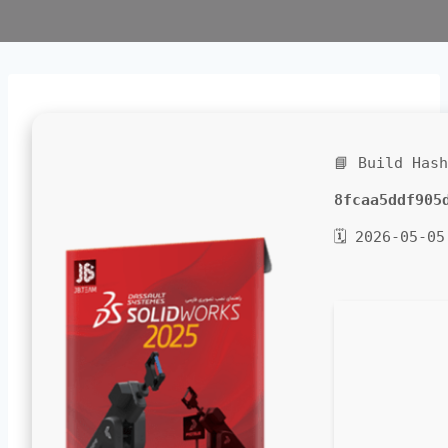
📘 Build Has
8fcaa5ddf905
🗓 2026-05-05