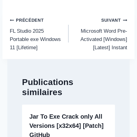
Navigation
PRÉCÉDENT
SUIVANT
de
FL Studio 2025
Microsoft Word Pre-
l’article
Portable exe Windows
Activated [Windows]
11 [Lifetime]
[Latest] Instant
Publications
similaires
Jar To Exe Crack only All
Versions [x32x64] [Patch]
GitHub