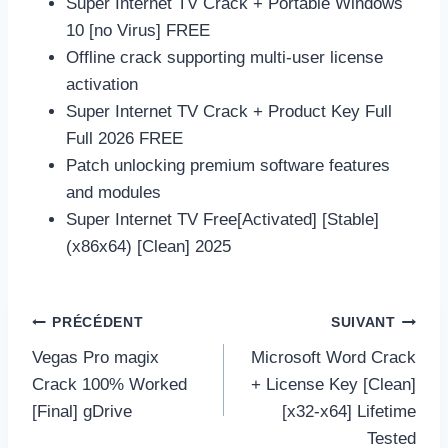
Super Internet TV Crack + Portable Windows
10 [no Virus] FREE
Offline crack supporting multi-user license
activation
Super Internet TV Crack + Product Key Full
Full 2026 FREE
Patch unlocking premium software features
and modules
Super Internet TV Free[Activated] [Stable]
(x86x64) [Clean] 2025
Navigation
PRÉCÉDENT
SUIVANT
de
Vegas Pro magix
Microsoft Word Crack
l’article
Crack 100% Worked
+ License Key [Clean]
[Final] gDrive
[x32-x64] Lifetime
Tested