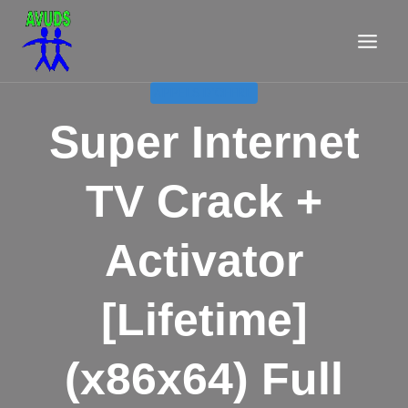
Aller
au
contenu
APPELS D'OFFRE
Super Internet
TV Crack +
Activator
[Lifetime]
(x86x64) Full