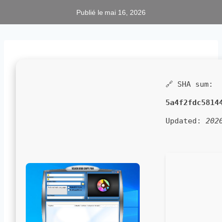
Publié le
mai 16, 2026
🔗 SHA sum:
5a4f2fdc5814
Updated:
202