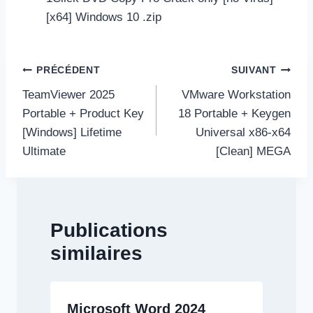
[x64] Windows 10 .zip
Navigation
PRÉCÉDENT
SUIVANT
de
TeamViewer 2025
VMware Workstation
l’article
Portable + Product Key
18 Portable + Keygen
[Windows] Lifetime
Universal x86-x64
Ultimate
[Clean] MEGA
Publications
similaires
Microsoft Word 2024