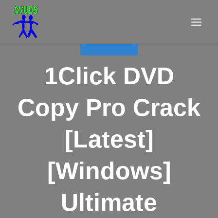
Aller
au
contenu
APPELS D'OFFRE
1Click DVD
Copy Pro Crack
[Latest]
[Windows]
Ultimate