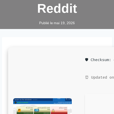
Reddit
Publié le
mai 19, 2026
🛡️ Checksum:
⏰ Updated on