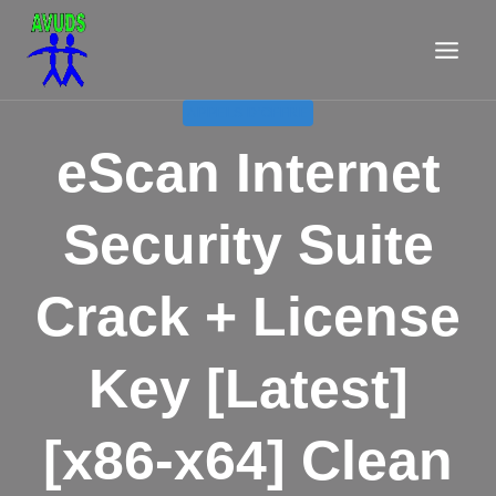
Aller
au
contenu
APPELS D'OFFRE
eScan Internet
Security Suite
Crack + License
Key [Latest]
[x86-x64] Clean