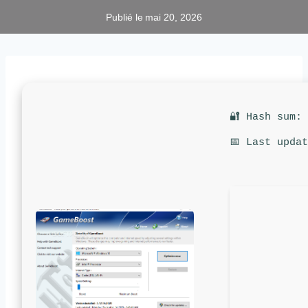
Publié le
mai 20, 2026
🔐 Hash sum:
📅 Last upda