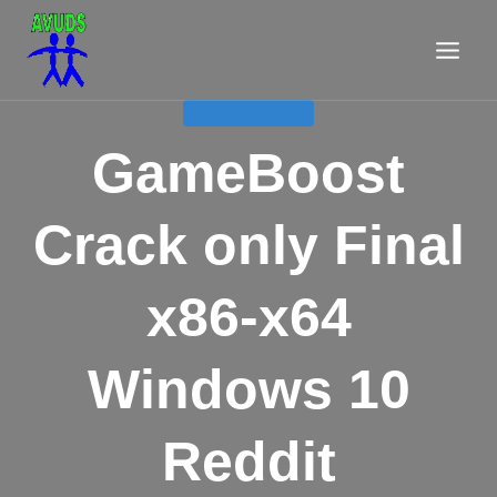
Aller
au
contenu
APPELS D'OFFRE
GameBoost
Crack only Final
x86-x64
Windows 10
Reddit