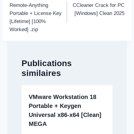
de
Remote-Anything
CCleaner Crack for PC
l’article
Portable + License Key
[Windows] Clean 2025
[Lifetime] [100%
Worked] .zip
Publications
similaires
VMware Workstation 18
Portable + Keygen
Universal x86-x64 [Clean]
MEGA