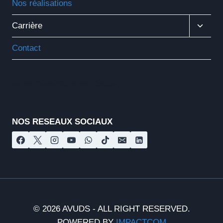
Nos réalisations
Ouvrir
Carrière
Le
Menu
Contact
Enfant
Nos réseaux sociaux
NOS RESEAUX SOCIAUX
© 2026 AVUDS - ALL RIGHT RESERVED.
POWERED BY
IMPACTCOM