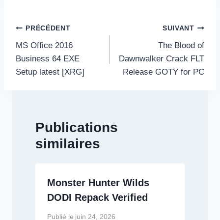
Navigation
PRÉCÉDENT
SUIVANT
de
MS Office 2016
The Blood of
l’article
Business 64 EXE
Dawnwalker Crack FLT
Setup latest [XRG]
Release GOTY for PC
Publications
similaires
Monster Hunter Wilds
DODI Repack Verified
Publié le
juin 24, 2026