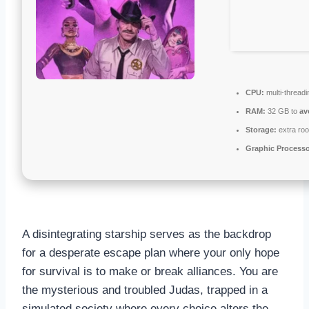
CPU:
multi-thread
RAM:
32 GB to
av
Storage:
extra ro
Graphic Processo
A disintegrating starship serves as the backdrop
for a desperate escape plan where your only hope
for survival is to make or break alliances. You are
the mysterious and troubled Judas, trapped in a
simulated society where every choice alters the