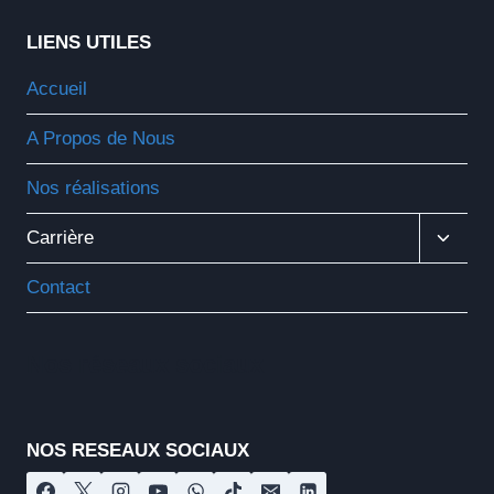
LIENS UTILES
Accueil
A Propos de Nous
Nos réalisations
Ouvrir
Carrière
Le
Menu
Contact
Enfant
Nos réseaux sociaux
NOS RESEAUX SOCIAUX