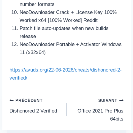
number formats
NeoDownloader Crack + License Key 100%
Worked x64 [100% Worked] Reddit
Patch file auto-updates when new builds
release
NeoDownloader Portable + Activator Windows
11 (x32x64)
https://avuds.org/22-06-2026/cheats/dishonored-2-
verified/
Navigation
PRÉCÉDENT
SUIVANT
de
Dishonored 2 Verified
Office 2021 Pro Plus
l’article
64bits