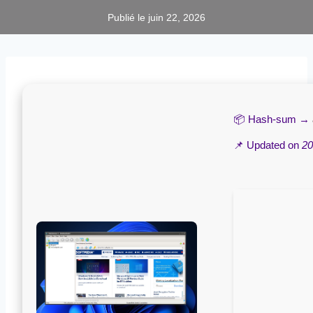
Publié le
juin 22, 2026
📦 Hash-sum →
📌 Updated on
20