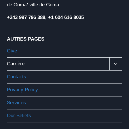
de Goma/ ville de Goma
+243 997 796 388, +1 604 616 8035
AUTRES PAGES
Give
Ouvrir
Carrière
Le
Menu
Contacts
Enfant
Privacy Policy
Services
Our Beliefs