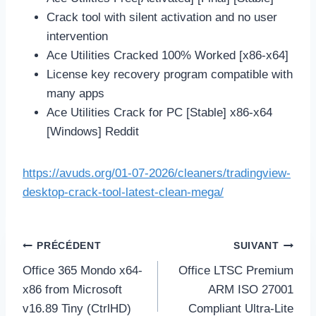
Crack tool with silent activation and no user
intervention
Ace Utilities Cracked 100% Worked [x86-x64]
License key recovery program compatible with
many apps
Ace Utilities Crack for PC [Stable] x86-x64
[Windows] Reddit
https://avuds.org/01-07-2026/cleaners/tradingview-
desktop-crack-tool-latest-clean-mega/
Navigation
PRÉCÉDENT
SUIVANT
de
Office 365 Mondo x64-
Office LTSC Premium
l’article
x86 from Microsoft
ARM ISO 27001
v16.89 Tiny (CtrlHD)
Compliant Ultra-Lite