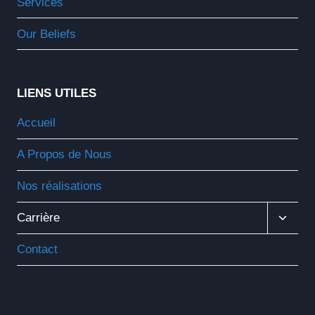
Services
Our Beliefs
LIENS UTILES
Accueil
A Propos de Nous
Nos réalisations
Ouvrir
Carrière
Le
Menu
Contact
Enfant
Nos réseaux sociaux