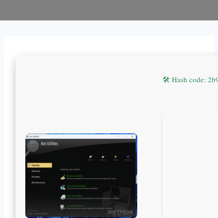
🛠 Hash code: 2