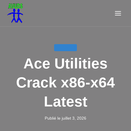
Aller
au
contenu
CLEANERS
Ace Utilities
Crack x86-x64
Latest
Publié le
juillet 3, 2026