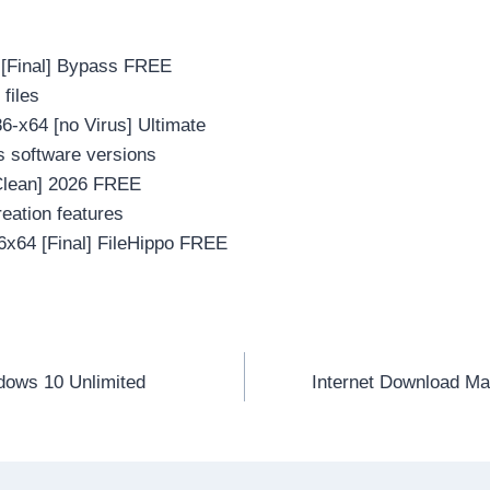
 [Final] Bypass FREE
files
-x64 [no Virus] Ultimate
s software versions
Clean] 2026 FREE
reation features
x64 [Final] FileHippo FREE
dows 10 Unlimited
Internet Download Ma