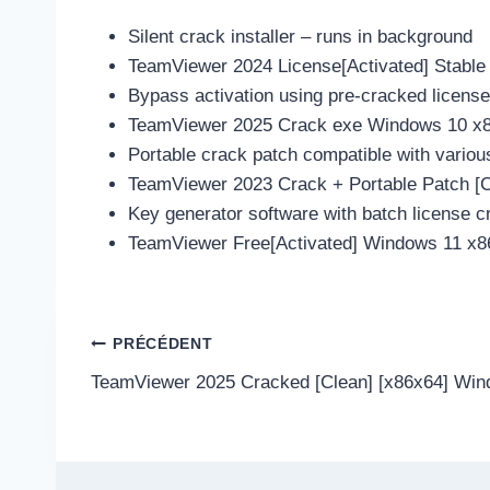
Silent crack installer – runs in background
TeamViewer 2024 License[Activated] Stable
Bypass activation using pre-cracked license 
TeamViewer 2025 Crack exe Windows 10 x86
Portable crack patch compatible with variou
TeamViewer 2023 Crack + Portable Patch [
Key generator software with batch license c
TeamViewer Free[Activated] Windows 11 x86
Navigation
PRÉCÉDENT
TeamViewer 2025 Cracked [Clean] [x86x64] Win
de
l’article