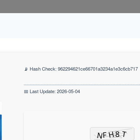
📡 Hash Check: 962294621ce66701a3234a1e3c6cb717
📅 Last Update: 2026-05-04