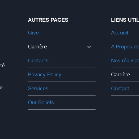
AUTRES PAGES
LIENS UTI
Give
Accueil
Ouvrir/fermer
Carrière
A Propos d
Le
Menu
Contacts
Nos réalisa
Enfant
ité
Privacy Policy
Carrière
e
Services
Contact
Our Beliefs
Nos rés