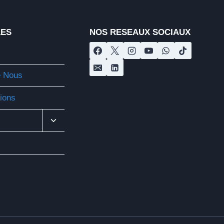
LES
NOS RESEAUX SOCIAUX
e Nous
tions
Ouvrir/fermer
Le
Menu
Enfant
eaux sociaux