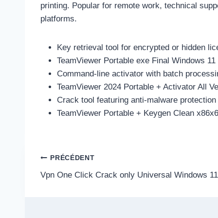
printing. Popular for remote work, technical supp
platforms.
Key retrieval tool for encrypted or hidden li
TeamViewer Portable exe Final Windows 11
Command-line activator with batch processi
TeamViewer 2024 Portable + Activator All 
Crack tool featuring anti-malware protection 
TeamViewer Portable + Keygen Clean x86x64
Navigation
PRÉCÉDENT
Vpn One Click Crack only Universal Windows 11 
de
l’article