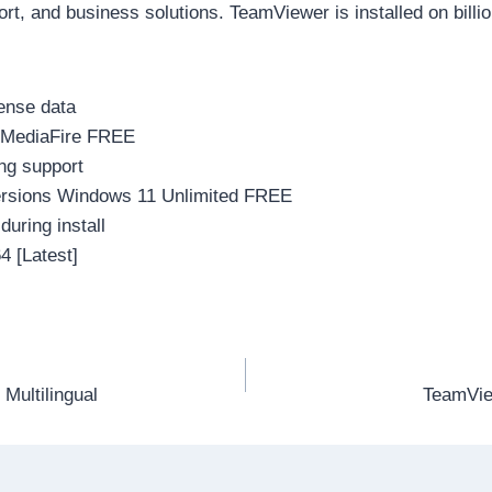
ort, and business solutions. TeamViewer is installed on bill
cense data
 MediaFire FREE
ng support
Versions Windows 11 Unlimited FREE
during install
 [Latest]
Multilingual
TeamVie