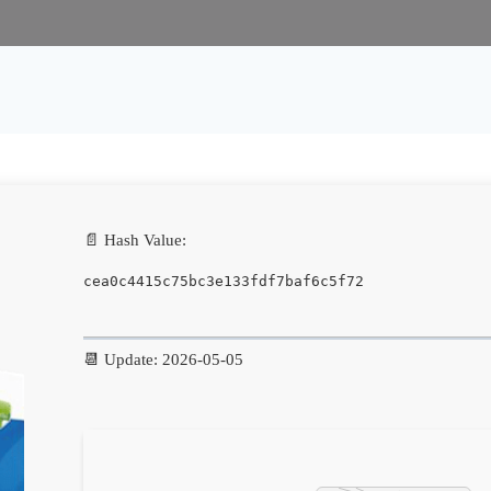
📄 Hash Value:
cea0c4415c75bc3e133fdf7baf6c5f72
📆 Update: 2026-05-05