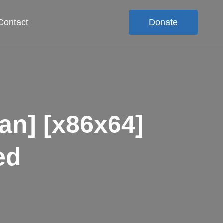
Contact
Donate
an] [x86x64]
ed