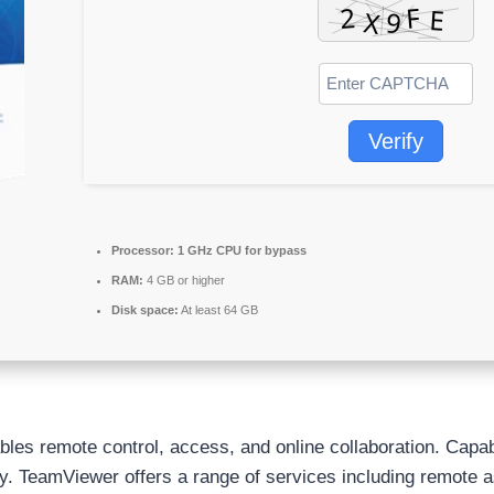
Verify
Processor:
1 GHz CPU for bypass
RAM:
4 GB or higher
Disk space:
At least 64 GB
les remote control, access, and online collaboration. Capab
y. TeamViewer offers a range of services including remote a