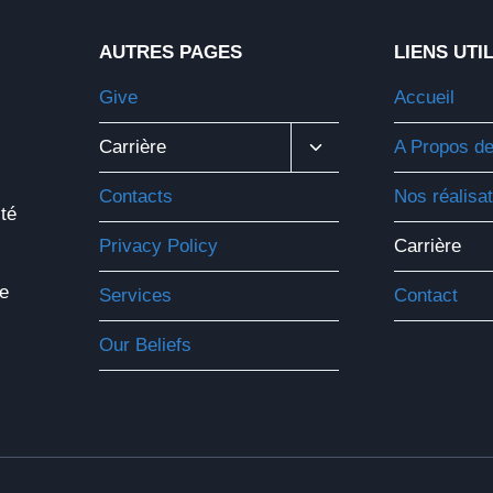
AUTRES PAGES
LIENS UTI
Give
Accueil
Ouvrir/fermer
Carrière
A Propos d
Le
Menu
Contacts
Nos réalisa
Enfant
ité
Privacy Policy
Carrière
e
Services
Contact
Our Beliefs
Nos rés