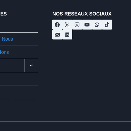
LES
NOS RESEAUX SOCIAUX
e Nous
tions
Ouvrir/fermer
Le
Menu
Enfant
eaux sociaux